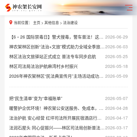
当前位置：
主页
>
其他信息
>
法治建设
【6・26 国际禁毒日】警犬搜毒，警车普法！这场禁毒宣讲走进青少年身边
2026-06-29
神农架林区创新“法治+文旅”模式助力全域全季旅游提能
2026-06-03
林区法治文旅驿站正式成立 普法专车同步启航
2026-05-25
林区司法局法治护航麻湾村乡村振兴
2026-05-18
2026年神农架林区“民法典宣传月”主场活动成功举办
2026-05-09
把“民生清单”变为“幸福账单”
2026-05-07
暖警护企优环境！神农架公安送服务、免成本，旅店经营更省心
2026-04-28
法治护航 安心经营 红坪司法所开展民宿酒店行业法律风险专题法治讲座
2026-04-17
法润石屋头 同心促振兴——林区司法局创新普法赋能生态文明高地建设
2026-03-17